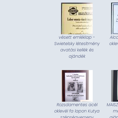
vésett emléklap -
Alc
Swietelsky létesítmény
okle
avatási kellék és
ajándék
Rozsdamentes acél
MAISZ
oklevél fa lapon Kutya
m
szépségverseny
aján