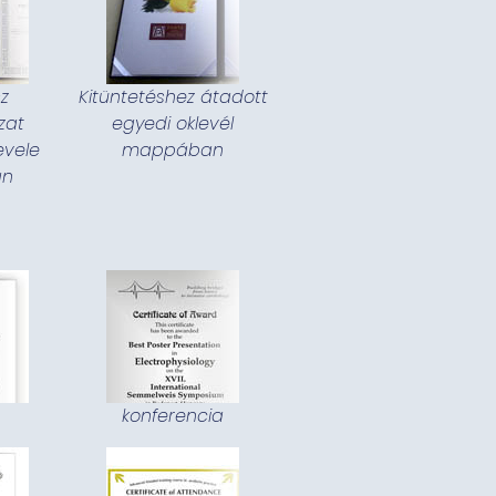
sz
Kitüntetéshez átadott
zat
egyedi oklevél
evele
mappában
an
konferencia