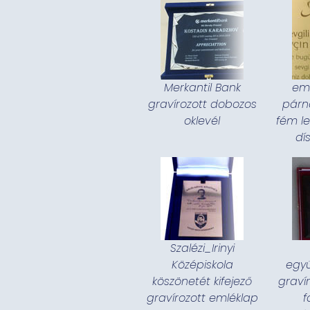
Merkantil Bank
eml
gravírozott dobozos
párna
oklevél
fém l
dí
Szalézi_Irinyi
Középiskola
egy
köszönetét kifejező
graví
gravírozott emléklap
f