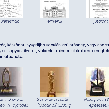
zületésnap
emlékül
jutalom
zás, köszönet, nyugdíjba vonulás, születésnap, vagy spor
, és nagyon divatos, valamint minden alakalomra megfele
an átadható.
atív Q bronz
Generali oroszlán -
Hexagon KÉSZ
ítő VIP ajándék
"Oscar díj" 3200 g
építészeti 