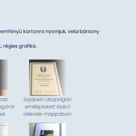
elyemfényű kartonra nyomjuk, velúrbársony
régies grafika.
ati
Sajópetri díszpolgári
olgárőr
emlékplakett kísérő
ek.
oklevele mappában