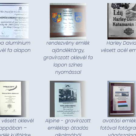
oa alumínium
rendezvény emlék
Harley Davi
vél fa alapon
ajándéktárgy,
vésett acél em
gravírozott oklevél fa
lapon színes
nyomással
 vésett oklevél
Alpine - gravírozott
avatási emlék
appában –
emléklap átadás
fotóval fotógraf
dék külföldre
alkalmából
vágószalag