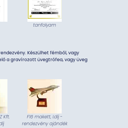
tanfolyam
trendezvény. Készülhet fémből, vagy
lő a gravírozott üvegtrófea, vagy üveg
 Kft.
F16 makett, I.díj -
díj
rendezvény ajándék