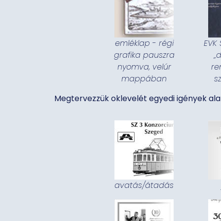
emléklap - régi
EVK 
grafika pauszra
„
nyomva, velúr
re
mappában
s
Megtervezzük oklevelét egyedi igények ala
avatás/átadás