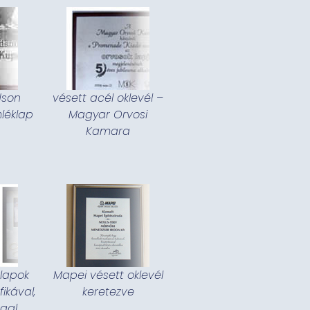
dson
vésett acél oklevél –
léklap
Magyar Orvosi
Kamara
lapok
Mapei vésett oklevél
ikával,
keretezve
gal