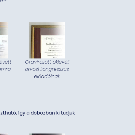
ésett
Gravírozott oklevéll
eumra
orvosi kongresszus
előadóinak
ztható, így a dobozban ki tudjuk