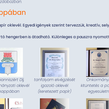
szdobozban.
appában
ír oklevél. Egyedi igények szerint tervezzük, kreatív, s
tó hengerben is átadható. Különleges a pauszra nyomott, 
ianniszért Díj,
tanfolyam elvégzését
Önkormányz
ányzati oklevél
igazoló oklevél
kitüntetés a p
appában
(keretezett papír)
egyesületn