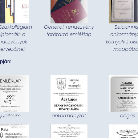
Szakkollégium
Generali rendezvény
Beloianni
diplomák” a
fotótartó emléklap
önkormány
ndezvények
kétnyelvű okl
zervezőinek
mappáb
pján:
jubileum
önkormányzat
céges