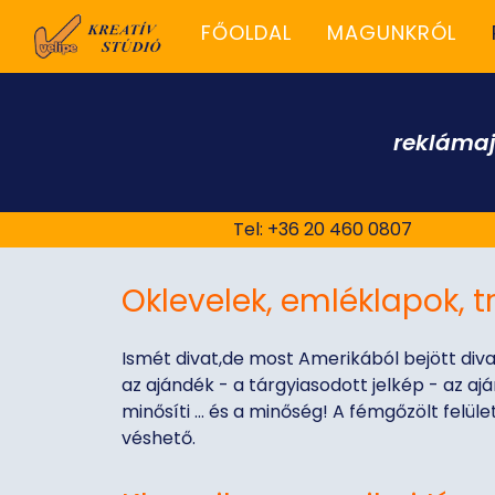
FŐOLDAL
MAGUNKRÓL
rekláma
Tel: +36 20 460 0807
Oklevelek, emléklapok, t
Ismét divat,de most Amerikából bejött divat 
az ajándék - a tárgyiasodott jelkép - az aj
minősíti … és a minőség! A fémgőzölt felül
véshető.