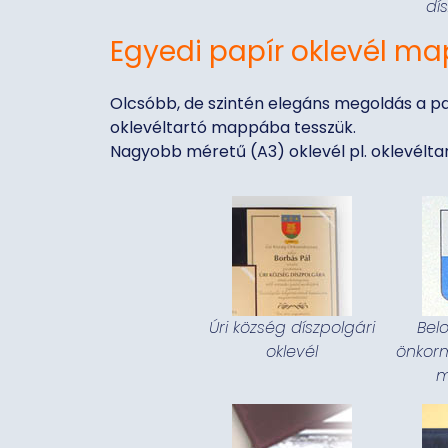
dí
Egyedi papír oklevél m
Olcsóbb, de szintén elegáns megoldás a pap
oklevéltartó mappába tesszük.
Nagyobb méretű (A3) oklevél pl. oklevéltar
Úri község díszpolgári
Belo
oklevél
önkorm
m