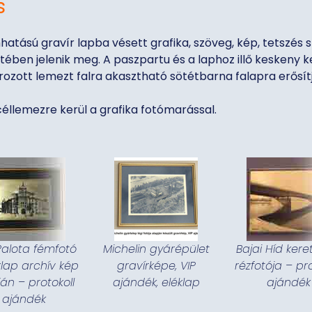
s
hatású gravír lapba vésett grafika, szöveg, kép, tetszés sz
etében jelenik meg. A paszpartu és a laphoz illő keskeny 
rozott lemezt falra akasztható sötétbarna falapra erősít
céllemezre kerül a grafika fotómarással.
Palota fémfotó
Michelin gyárépület
Bajai Híd kere
lap archív kép
gravírképe, VIP
rézfotója – pro
án – protokoll
ajándék, eléklap
ajándék
ajándék