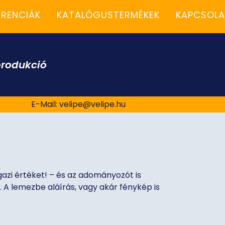
ERENCIÁK
KATALÓGUSTERMÉKEK
KAPCSOLA
rodukció
E-Mail:
velipe@velipe.hu
igazi értéket! – és az adományozót is
. A lemezbe aláírás, vagy akár fénykép is