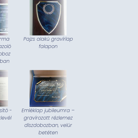
arma
Pajzs alakú gravírlap
azoló
falapon
doboz
sban
sító -
Emléklap jubileumra –
levél
gravírozott rézlemez
díszdobozban, velúr
betéten