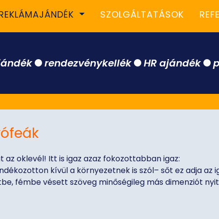
REKLÁMAJÁNDÉK
SZOLGÁLTATÁSOK
REF
jándék
rendezvénykellék
HR ajándék
p
rófeák
az oklevél! Itt is igaz azaz fokozottabban igaz:
ándékozotton kívül a környezetnek is szól– sőt ez adja az 
etbe, fémbe vésett szöveg minőségileg más dimenziót nyit