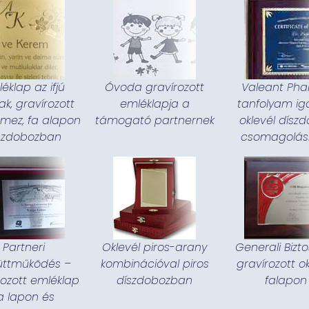
éklap az ifjú
Óvoda gravírozott
Valeant Ph
k, gravírozott
emléklapja a
tanfolyam ig
emez, fa alapon
támogató partnernek
oklevél dísz
szdobozban
csomagolá
Partneri
Oklevél piros-arany
Generali Bizto
üttműködés –
kombinációval piros
gravírozott ok
rozott emléklap
díszdobozban
falapon
a lapon és