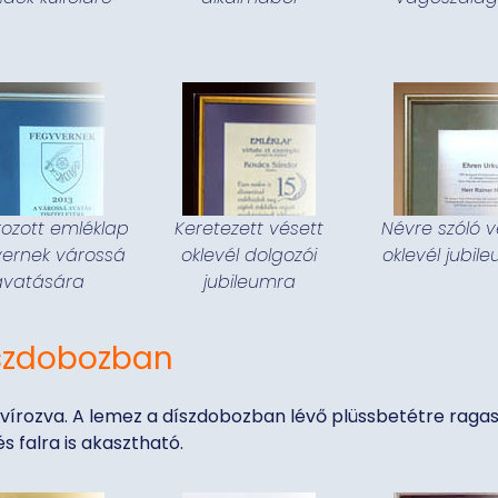
rozott emléklap
Keretezett vésett
Névre szóló v
ernek várossá
oklevél dolgozói
oklevél jubil
avatására
jubileumra
íszdobozban
avírozva. A lemez a díszdobozban lévő plüssbetétre ragas
s falra is akasztható.