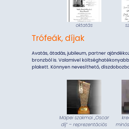
oktatás
s
Trófeák, díjak
Avatás, átadás, jubileum, partner ajándéko
bronzból is. Valamivel költséghatékonyabb
plakett. Könnyen nevesíthető, díszdobozb
Mapei szakmai „Oscar
kre
díj” – reprezentációs
minős