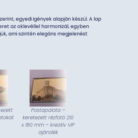
erint, egyedi igények alapján készül. A lap
keret az oklevéllel harmonizál, egyben
jük, ami szintén elegáns megjelenést
tezett
Postapalota –
tokoll
keretezett rézfotó 210
x 180 mm – kreatív VIP
ajándék