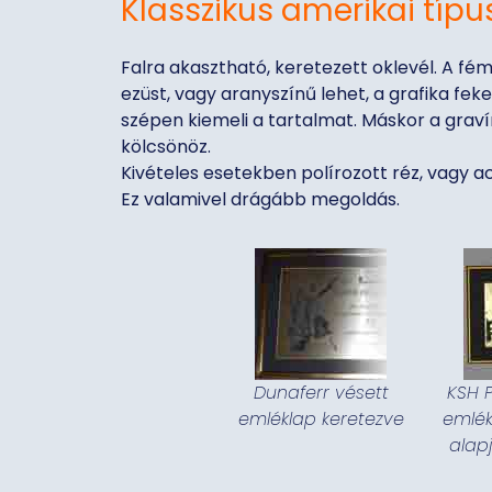
Klasszikus amerikai típu
Falra akasztható, keretezett oklevél. A fém
ezüst, vagy aranyszínű lehet, a grafika fek
szépen kiemeli a tartalmat. Máskor a graví
kölcsönöz.
Kivételes esetekben polírozott réz, vagy a
Ez valamivel drágább megoldás.
Dunaferr vésett
KSH 
emléklap keretezve
emlék
alapj