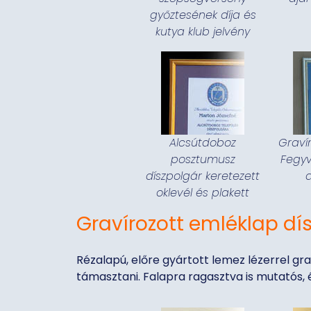
győztesének díja és
kutya klub jelvény
Alcsútdoboz
Graví
posztumusz
Fegyv
díszpolgár keretezett
oklevél és plakett
Gravírozott emléklap d
Rézalapú, előre gyártott lemez lézerrel gr
támasztani. Falapra ragasztva is mutatós, é