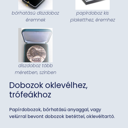
bőrhatású díszdoboz
papírdoboz kis
éremnek
plaketthez, éremhez
díszdoboz több
méretben, színben
Dobozok oklevélhez,
trófeákhoz
Papírdobozok, bőrhatású anyaggal, vagy
velúrral bevont dobozok betéttel, oklevéltartó.