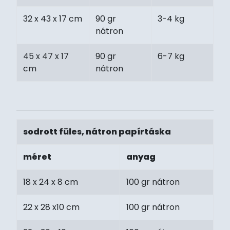
32 x 43 x 17 cm
90 gr
3-4 kg
nátron
45 x 47 x 17
90 gr
6-7 kg
cm
nátron
sodrott füles, nátron papírtáska
méret
anyag
18 x 24 x 8 cm
100 gr nátron
22 x 28 x10 cm
100 gr nátron