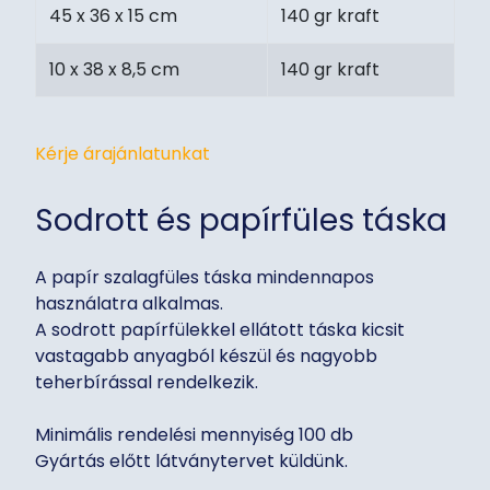
45 x 36 x 15 cm
140 gr kraft
10 x 38 x 8,5 cm
140 gr kraft
Kérje árajánlatunkat
Sodrott és papírfüles táska
A papír szalagfüles táska mindennapos
használatra alkalmas.
A sodrott papírfülekkel ellátott táska kicsit
vastagabb anyagból készül és nagyobb
teherbírással rendelkezik.
Minimális rendelési mennyiség 100 db
Gyártás előtt látványtervet küldünk.