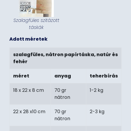
Szalagfüles szitázott
táskák
Adott méretek
szalagfüles, nátron papírtáska, natúr és
fehér
méret
anyag
teherbírás
18 x 22 x 8 cm
70 gr
1-2 kg
nátron
22 x 28 x10 cm
70 gr
2-3 kg
nátron