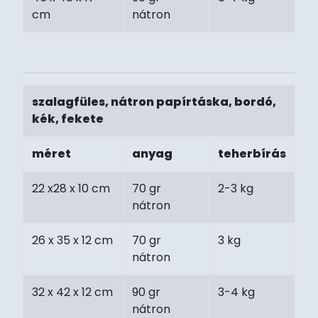
cm
nátron
szalagfüles, nátron papírtáska, bordó,
kék, fekete
méret
anyag
teherbírás
22 x28 x 10 cm
70 gr
2-3 kg
nátron
26 x 35 x 12 cm
70 gr
3 kg
nátron
32 x 42 x 12 cm
90 gr
3-4 kg
nátron