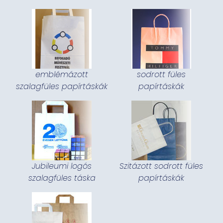
emblémázott
sodrott füles
szalagfüles papírtáskák
papírtáskák
Jubileumi logós
Szitázott sodrott füles
szalagfüles táska
papírtáskák