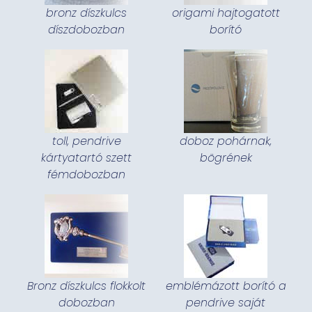
bronz díszkulcs
origami hajtogatott
díszdobozban
borító
toll, pendrive
doboz pohárnak,
kártyatartó szett
bögrének
fémdobozban
Bronz díszkulcs flokkolt
emblémázott borító a
dobozban
pendrive saját