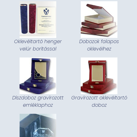
Oklevéltartó henger
Dobozok falapos
velúr borítással
oklevélhez
Díszdoboz gravírozott
Gravírozott oklevéltartó
emléklaphoz
doboz