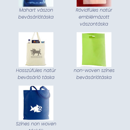
Mahart vászon
Rövidfüles natúr
bevásárlótáska
emblémázott
vászontáska
Hosszúfüles natúr
non-woven színes
bevásárló táska
bevásárlótáska
Színes non woven