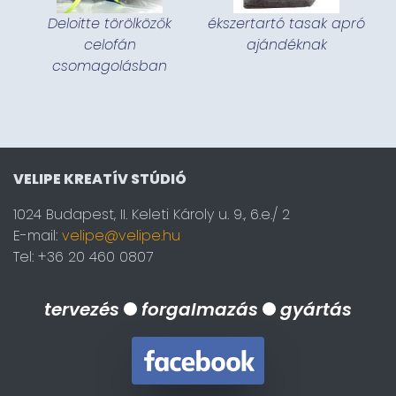
Deloitte törölközők
ékszertartó tasak apró
celofán
ajándéknak
csomagolásban
VELIPE KREATÍV STÚDIÓ
1024 Budapest, II. Keleti Károly u. 9., 6.e./ 2
E-mail:
velipe@velipe.hu
Tel: +36 20 460 0807
tervezés
forgalmazás
gyártás