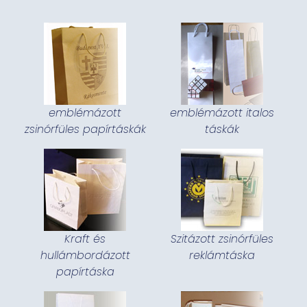
emblémázott
emblémázott italos
zsinórfüles papírtáskák
táskák
Kraft és
Szitázott zsinórfüles
hullámbordázott
reklámtáska
papírtáska