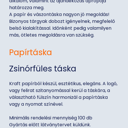
alkalom, valamint az ajándékozás apropója
határozza meg.
A papír és vászontáska nagyon jó megoldás!
Bizonyos tárgyak dobozt igényelnek, megfelelő
belső kialakítással. Időnként pedig valamilyen
más, ötletes megoldásra van szükség.
Papírtáska
Zsinórfüles táska
Kraft papírból készül, esztétikus, elegáns. A logó,
vagy felirat szitanyomással kerül a táskára, a
választható fülszín harmonizál a papírtáska
vagy a nyomat színével.
Minimális rendelési mennyiség 100 db
Gyártás előtt látványtervet küldünk.