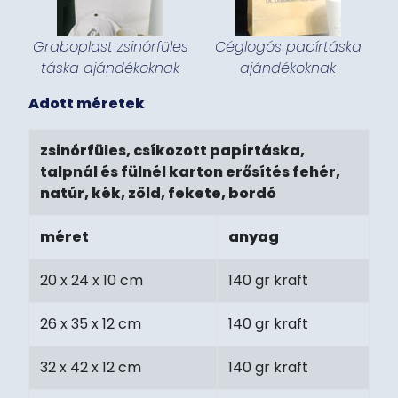
Graboplast zsinórfüles
Céglogós papírtáska
táska ajándékoknak
ajándékoknak
Adott méretek
zsinórfüles, csíkozott papírtáska,
talpnál és fülnél karton erősítés fehér,
natúr, kék, zöld, fekete, bordó
méret
anyag
20 x 24 x 10 cm
140 gr kraft
26 x 35 x 12 cm
140 gr kraft
32 x 42 x 12 cm
140 gr kraft