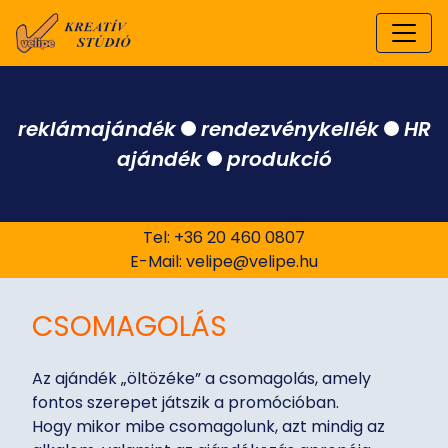
reklámajándék
rendezvénykellék
HR
ajándék
produkció
Tel: +36 20 460 0807
E-Mail:
velipe@velipe.hu
CSOMAGOLÁS
Az ajándék „öltözéke” a csomagolás, amely
fontos szerepet játszik a promócióban.
Hogy mikor mibe csomagolunk, azt mindig az