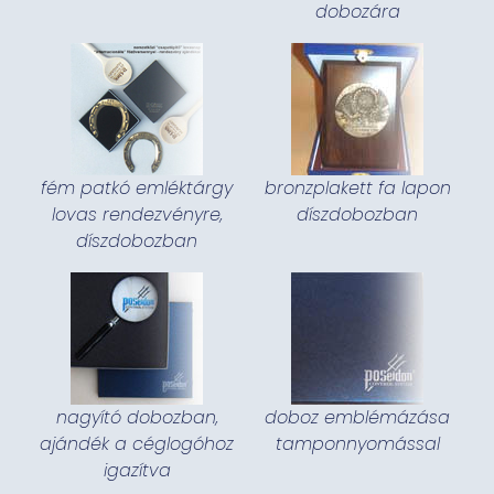
dobozára
fém patkó emléktárgy
bronzplakett fa lapon
lovas rendezvényre,
díszdobozban
díszdobozban
nagyító dobozban,
doboz emblémázása
ajándék a céglogóhoz
tamponnyomással
igazítva